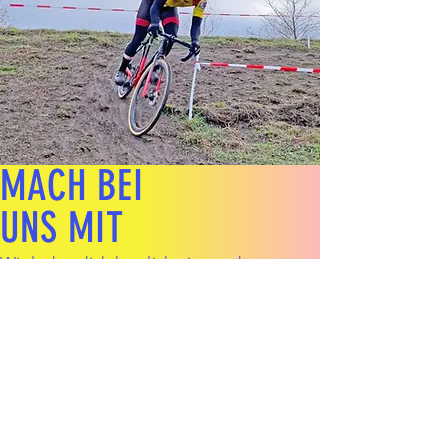
MACH BEI
UNS MIT
Wir laden dich herzlich ein, zu den
Trainings-, Sport- und
Tourenveranstaltungen zu uns zu kommen
und gemeinsam mit uns das schönste
Hobby der Welt auszuüben.
Bitte beachte, dass bei allen Fahrten des
RSV eine Helmpflicht besteht.