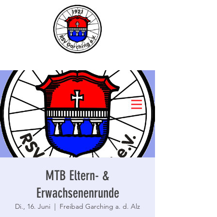
MTB Eltern- &
Erwachsenenrunde
Di., 16. Juni
  |  
Freibad Garching a. d. Alz