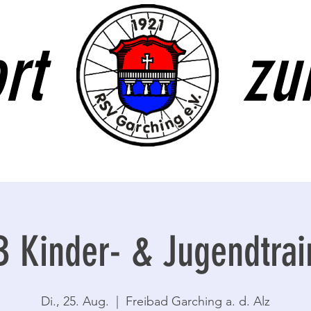
ort zum 
 Kinder- & Jugendtrai
Di., 25. Aug.
  |  
Freibad Garching a. d. Alz