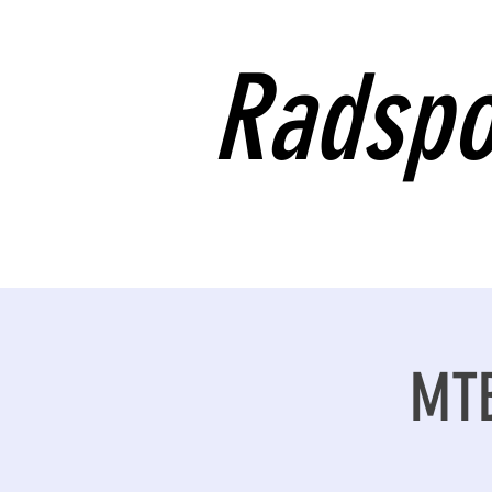
Radsp
MTB