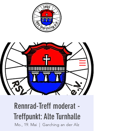
Rennrad-Treff moderat -
Treffpunkt: Alte Turnhalle
Mo., 19. Mai
  |  
Garching an der Alz