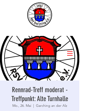
Rennrad-Treff moderat -
Treffpunkt: Alte Turnhalle
Mo., 26. Mai
  |  
Garching an der Alz