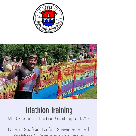
Triathlon Training
Mi., 02. Sept.
  |  
Freibad Garching a. d. Alz
Du hast Spaß am Laufen, Schwimmen und
Radfahren? - Dann bist du bei uns im