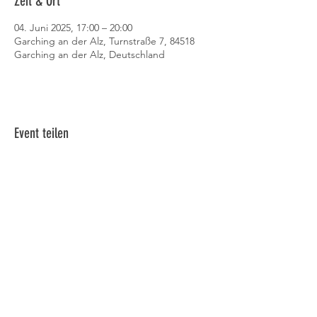
Zeit & Ort
04. Juni 2025, 17:00 – 20:00
Garching an der Alz, Turnstraße 7, 84518
Garching an der Alz, Deutschland
Event teilen
Datenschutz
AGB
Cookies
Impressum
© 2023 RSV Garching. Erstellt
mit
Wix.com