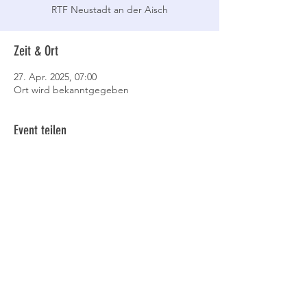
RTF Neustadt an der Aisch
Zeit & Ort
27. Apr. 2025, 07:00
Ort wird bekanntgegeben
Event teilen
Datenschutz
AGB
Cookies
Impressum
© 2023 RSV Garching. Erstellt
mit
Wix.com